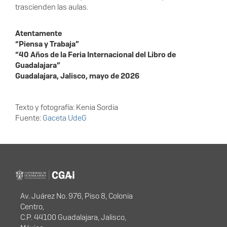
trascienden las aulas.
Atentamente
“Piensa y Trabaja”
“40 Años de la Feria Internacional del Libro de
Guadalajara”
Guadalajara, Jalisco, mayo de 2026
Texto y fotografía: Kenia Sordia
Fuente:
Gaceta UdeG
Programa Institucional de
Actualización Educativa
Información del
portal
Av. Juárez No. 976, Piso 8, Colonia
Centro,
C.P. 44100 Guadalajara, Jalisco,