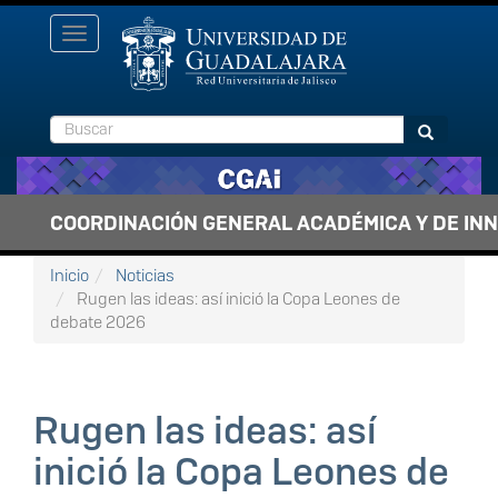
Pasar al contenido principal
Toggle
navigation
Buscar
Buscar
COORDINACIÓN GENERAL ACADÉMICA Y DE IN
Inicio
Noticias
Rugen las ideas: así inició la Copa Leones de
debate 2026
Rugen las ideas: así
inició la Copa Leones de