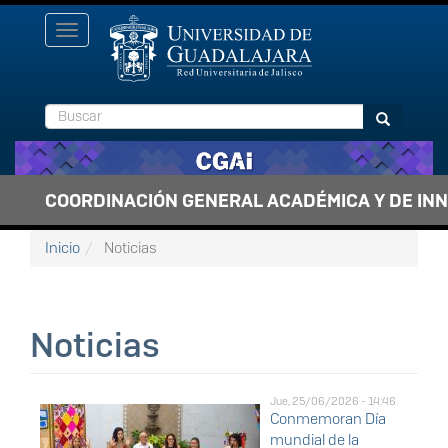
Pasar al contenido principal
Toggle
navigation
Buscar
Buscar
COORDINACIÓN GENERAL ACADÉMICA Y DE IN
Inicio
Noticias
Noticias
Jue, 25/06/2026 - 14:46
Conmemoran Día
mundial de la