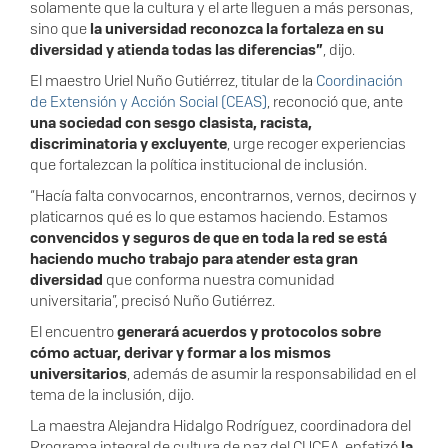
solamente que la cultura y el arte lleguen a más personas,
sino que
la universidad reconozca la fortaleza en su
diversidad y atienda todas las diferencias”
, dijo.
El maestro Uriel Nuño Gutiérrez, titular de la
Coordinación
de Extensión y Acción Social (CEAS)
, reconoció que, ante
una sociedad con sesgo clasista, racista,
discriminatoria y excluyente
, urge recoger experiencias
que fortalezcan la política institucional de inclusión.
“Hacía falta convocarnos, encontrarnos, vernos, decirnos y
platicarnos qué es lo que estamos haciendo. Estamos
convencidos y seguros de que en toda la red se está
haciendo mucho trabajo para atender esta gran
diversidad
que conforma nuestra comunidad
universitaria”, precisó Nuño Gutiérrez.
El encuentro
generará acuerdos y protocolos sobre
cómo actuar, derivar y formar a los mismos
universitarios
, además de asumir la responsabilidad en el
tema de la inclusión, dijo.
La maestra Alejandra Hidalgo Rodríguez, coordinadora del
Programa integral de cultura de paz del CUCEA, enfatizó
la