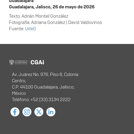
Guadalajara”
Guadalajara, Jalisco, 26 de mayo de 2026
Texto: Adrián Montiel González
Fotografía: Adriana González | David Valdovinos
Fuente:
UdeG
Programa Institucional de
Actualización Educativa
Información del
portal
Av. Juárez No. 976, Piso 8, Colonia
Centro,
C.P. 44100 Guadalajara, Jalisco,
México
Teléfono: +52 (33) 3134 2222