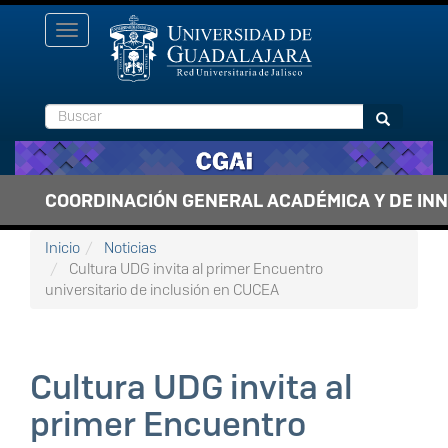
Pasar al contenido principal
Toggle
navigation
Buscar
Buscar
COORDINACIÓN GENERAL ACADÉMICA Y DE IN
Inicio
Noticias
Cultura UDG invita al primer Encuentro
universitario de inclusión en CUCEA
Cultura UDG invita al
primer Encuentro