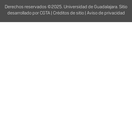
Derechos
Derechos reservados ©2025. Universidad de Guadalajara. Sitio
desarrollado por
CGTA
|
Créditos de sitio
|
Aviso de privacidad