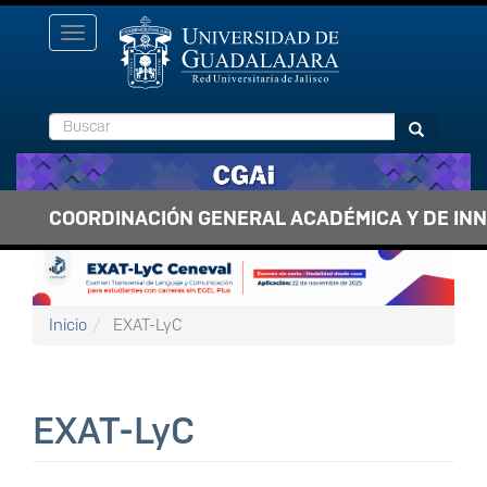
Pasar al contenido principal
Toggle
navigation
Buscar
Buscar
COORDINACIÓN GENERAL ACADÉMICA Y DE IN
Inicio
EXAT-LyC
EXAT-LyC