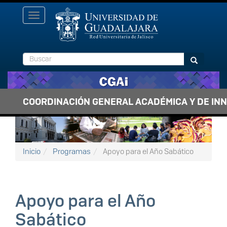
Pasar al contenido principal
Toggle
navigation
Buscar
Buscar
COORDINACIÓN GENERAL ACADÉMICA Y DE IN
Inicio
Programas
Apoyo para el Año Sabático
Apoyo para el Año
Sabático