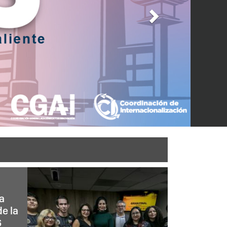
a
de la
6