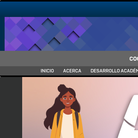
Pasar al contenido principal
CO
NAVEGACIÓN
INICIO
ACERCA
DESARROLLO ACADÉ
PRINCIPAL
Previous