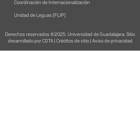
Coordinación de Internacionalización
Unidad de Leguas (FLIP)
Derechos
Derechos reservados ©2025. Universidad de Guadalajara. Sitio
desarrollado por
CGTA
|
Créditos de sitio
|
Aviso de privacidad